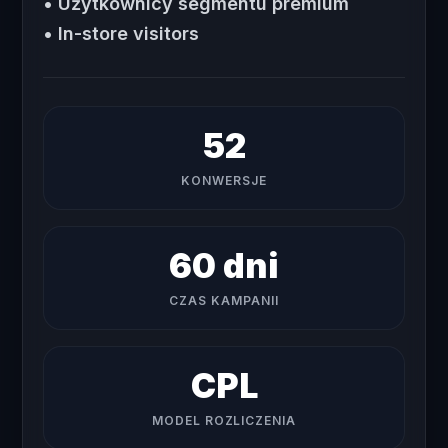
• Użytkownicy segmentu premium
• In-store visitors
52
KONWERSJE
60 dni
CZAS KAMPANII
CPL
MODEL ROZLICZENIA