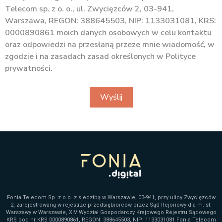
Telecom sp. z o. o., ul. Zwycięzców 2, 03-941,
Warszawa, REGON: 388645503, NIP: 1133031081, KRS:
0000890861 moich danych osobowych w celu kontaktu
oraz odpowiedzi na przesłaną przeze mnie wiadomość, w
zgodzie i na zasadach zasad określonych w Polityce
prywatności.
Wyślij
Fonia Telecom Sp. z o.o. z siedzibą w Warszawie, 03-941, przy ulicy Zwycięzców
2, zarejestrowaną w rejestrze przedsiębiorców przez Sąd Rejonowy dla m. st.
Warszawy w Warszawie, XIV Wydział Gospodarczy Krajowego Rejestru Sądowego
KRS pod nr KRS 0000890861, REGON: 388645503, NIP: 1133031081 Fonia Telecom