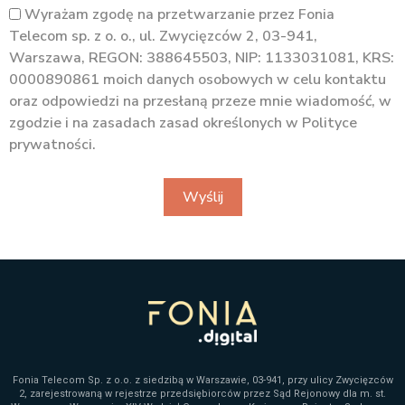
Wyrażam zgodę na przetwarzanie przez Fonia
Telecom sp. z o. o., ul. Zwycięzców 2, 03-941,
Warszawa, REGON: 388645503, NIP: 1133031081, KRS:
0000890861 moich danych osobowych w celu kontaktu
oraz odpowiedzi na przesłaną przeze mnie wiadomość, w
zgodzie i na zasadach zasad określonych w Polityce
prywatności.
Wyślij
Fonia Telecom Sp. z o.o. z siedzibą w Warszawie, 03-941, przy ulicy Zwycięzców
2, zarejestrowaną w rejestrze przedsiębiorców przez Sąd Rejonowy dla m. st.