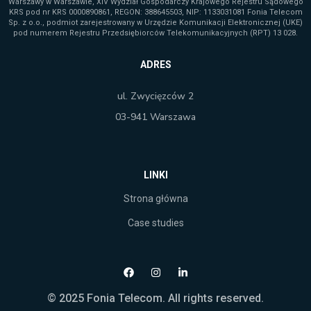
Warszawy w Warszawie, XIV Wydział Gospodarczy Krajowego Rejestru Sądowego
KRS pod nr KRS 0000890861, REGON: 388645503, NIP: 1133031081 Fonia Telecom
Sp. z o.o., podmiot zarejestrowany w Urzędzie Komunikacji Elektronicznej (UKE)
pod numerem Rejestru Przedsiębiorców Telekomunikacyjnych (RPT) 13 028.
ADRES
ul. Zwycięzców 2
03-941 Warszawa
LINKI
Strona główna
Case studies
© 2025 Fonia Telecom. All rights reserved.